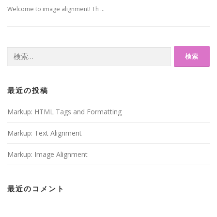
Welcome to image alignment! Th …
検
索:
最近の投稿
Markup: HTML Tags and Formatting
Markup: Text Alignment
Markup: Image Alignment
最近のコメント