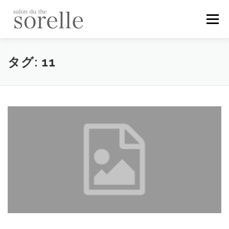
コ
ン
メニュー
テ
ン
ツ
へ
メニュー
ギャラリー
スタッフ
お問い合わせ
タグ:
11
ス
キ
ッ
プ