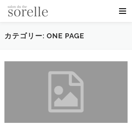
コ
ン
メニュー
テ
ン
ツ
へ
メニュー
ギャラリー
スタッフ
お問い合わせ
カテゴリー:
ONE PAGE
ス
キ
ッ
プ