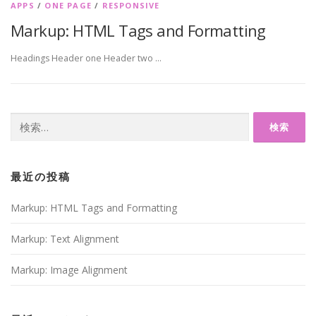
APPS
/
ONE PAGE
/
RESPONSIVE
Markup: HTML Tags and Formatting
Headings Header one Header two …
検
索:
最近の投稿
Markup: HTML Tags and Formatting
Markup: Text Alignment
Markup: Image Alignment