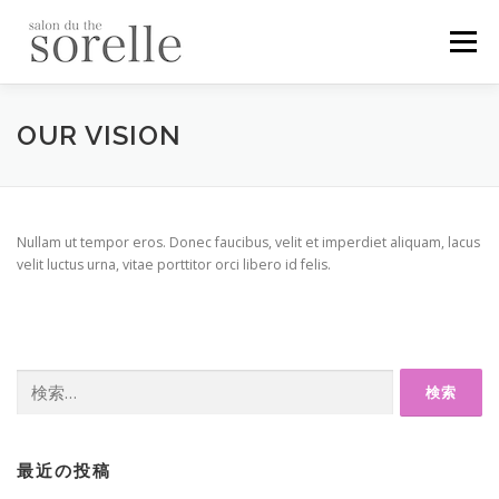
コ
ン
メニュー
テ
ン
ツ
へ
メニュー
ギャラリー
スタッフ
お問い合わせ
OUR VISION
ス
キ
ッ
プ
Nullam ut tempor eros. Donec faucibus, velit et imperdiet aliquam, lacus
velit luctus urna, vitae porttitor orci libero id felis.
検
索:
最近の投稿